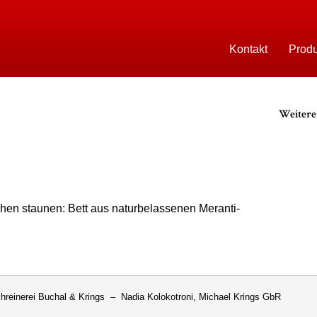
Direkt
zum
Inhalt
uchal Krings
Kontakt
Produ
Weitere 
hen staunen: Bett aus naturbelassenen Meranti-
reinerei Buchal & Krings – Nadia Kolokotroni, Michael Krings GbR