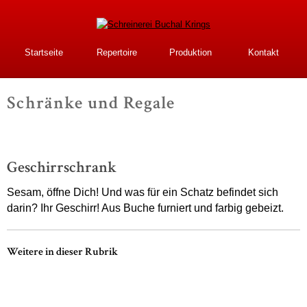
Direkt
zum
Inhalt
Schreinerei Buchal
Startseite
Repertoire
Produktion
Kontakt
Krings
Schränke und Regale
-
Geschirrschrank
Sesam, öffne Dich! Und was für ein Schatz befindet sich
darin? Ihr Geschirr! Aus Buche furniert und farbig gebeizt.
Weitere in dieser Rubrik