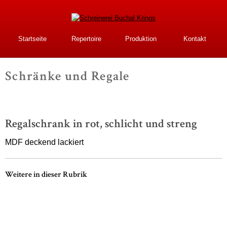
Direkt
zum
Inhalt
Schreinerei Buchal
Startseite
Repertoire
Produktion
Kontakt
Krings
Schränke und Regale
-
Regalschrank in rot, schlicht und streng
MDF deckend lackiert
Weitere in dieser Rubrik