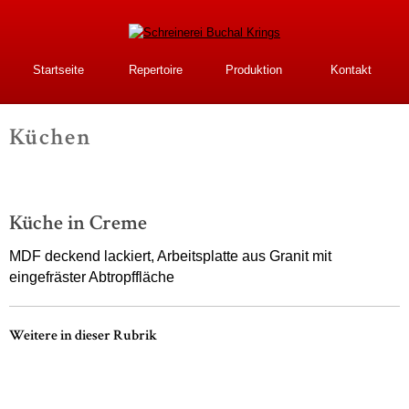
Direkt
zum
Inhalt
Schreinerei Buchal
Startseite
Repertoire
Produktion
Kontakt
Krings
Küchen
-
Küche in Creme
MDF deckend lackiert, Arbeitsplatte aus Granit mit
eingefräster Abtropffläche
Weitere in dieser Rubrik