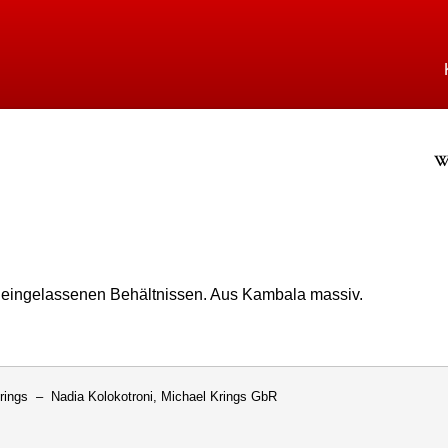
Direkt
zum
Inhalt
rings
We
n eingelassenen Behältnissen. Aus Kambala massiv.
rings – Nadia Kolokotroni, Michael Krings GbR